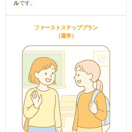
ル
です。
フ
ァーストステッププラン
（通学）