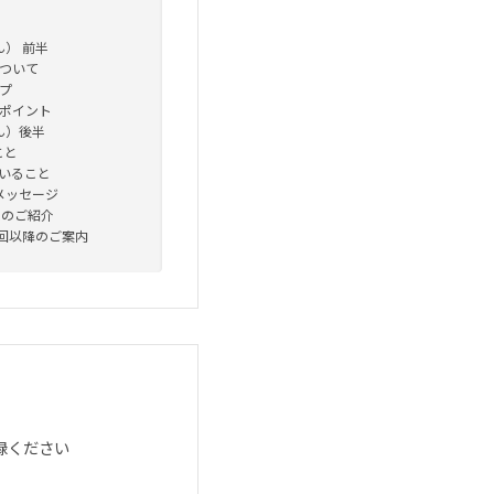
ん） 前半
について
イプ
のポイント
ん）後半
こと
ていること
のメッセージ
校のご紹介
次回以降のご案内
録ください