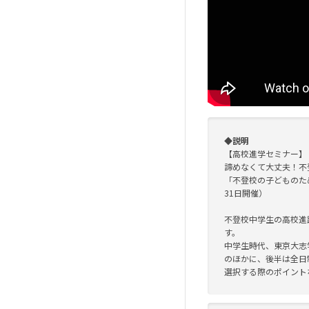
◆説明
【高校進学セミナー】
諦めなくて大丈夫！不
「不登校の子どものため
31日開催）
不登校中学生の高校進
す。
中学生時代、東京大志
のほかに、後半は全日
選択する際のポイント