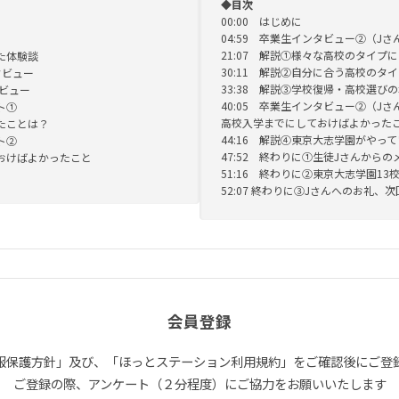
◆目次
00:00 はじめに
04:59 卒業生インタビュー②（Jさ
21:07 解説①様々な高校のタイプ
けた体験談
30:11 解説②自分に合う高校のタ
ンタビュー
33:38 解説③学校復帰・高校選び
タビュー
40:05 卒業生インタビュー②（Jさ
ント①
高校入学までにしておけばよかった
ったことは？
44:16 解説④東京大志学園がやっ
ント②
47:52 終わりに①生徒Jさんから
しておけばよかったこと
51:16 終わりに②東京大志学園13
52:07 終わりに③Jさんへのお礼、
会員登録
報保護方針」及び、「ほっとステーション利用規約」をご確認後にご登
ご登録の際、アンケート（２分程度）にご協力をお願いいたします