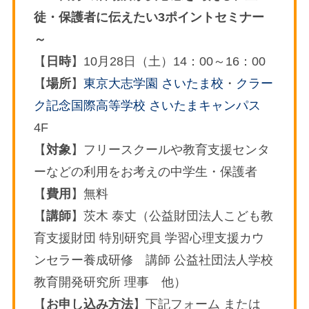
徒・保護者に伝えたい3ポイントセミナー
～
【
日時
】10月28日（土）14：00～16：00
【
場所
】
東京大志学園 さいたま校
・
クラー
ク記念国際高等学校 さいたまキャンパス
4F
【
対象
】フリースクールや教育支援センタ
ーなどの利用をお考えの中学生・保護者
【
費用
】無料
【
講師
】茨木 泰丈（公益財団法人こども教
育支援財団 特別研究員 学習心理支援カウ
ンセラー養成研修 講師 公益社団法人学校
教育開発研究所 理事 他）
【
お申し込み方法
】下記フォーム または